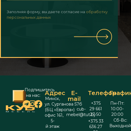
Заполняя форму, вы даете согласие на
обработку
персональных данных
Подпишитесь
Адрес
E-
Телефон
Графи
на нас:
mail
Минск,
+375
Пн-Пт:
ул. Сурганова 57б
29 661
10:00-
cub-
(БЦ «Европа»)
27 50
20:00
mebel@tut.by
офис 161,
Сб-Вс:
5-
+375 33
Выходно
й этаж
636 27